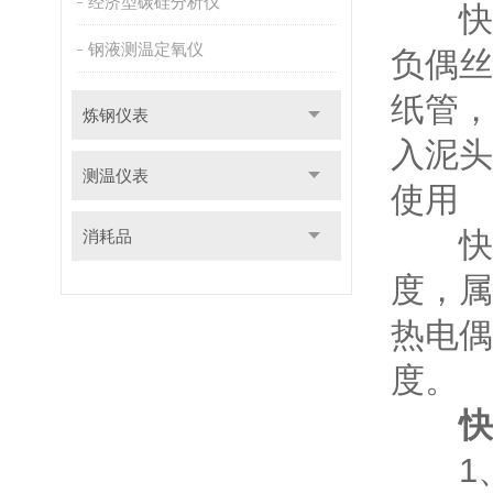
经济型碳硅分析仪
快速
钢液测温定氧仪
负偶丝
纸管，
炼钢仪表
入泥头
测温仪表
使用
快速
消耗品
度，属
热电偶
度。
快
1、