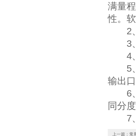
满量程
性。软
2、
3、 
4、
5、备
输出口
6、
同分度
7
上一篇：
常