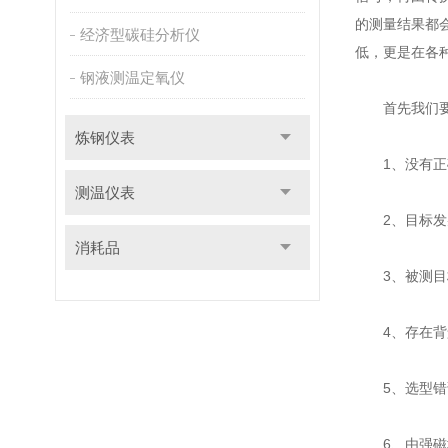
的测量结果都
经济型碳硅分析仪
低，更是在各
钢液测温定氧仪
首先我们要先
炼钢仪表
1、没有正确
测温仪表
2、目标发射
消耗品
3、被测目
4、存在背景
5、选型错误
6、由强磁场