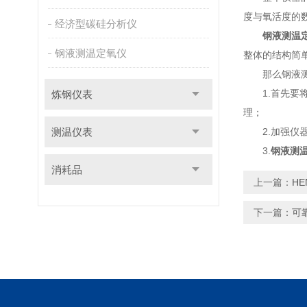
度与氧活度的
经济型碳硅分析仪
钢液测温
钢液测温定氧仪
整体的结构简
那么钢液测
1.首先要将
炼钢仪表
理；
测温仪表
2.加强仪器
3.
钢液测
消耗品
上一篇：
H
下一篇：
可