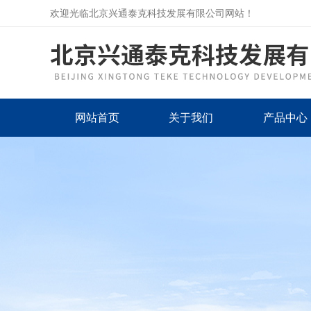
欢迎光临北京兴通泰克科技发展有限公司网站！
网站首页
关于我们
产品中心