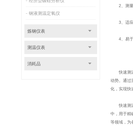
经济型碳硅分析仪
2、测量精
钢液测温定氧仪
3、适应性
炼钢仪表
4、易于操
测温仪表
消耗品
快速测温热
动势。通过
化，实现快
快速测温热
中，用于精
等领域，为