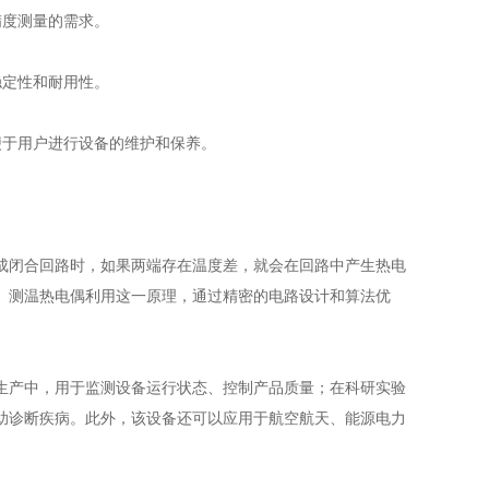
度测量的需求。
定性和耐用性。
于用户进行设备的维护和保养。
闭合回路时，如果两端存在温度差，就会在回路中产生热电
。测温热电偶利用这一原理，通过精密的电路设计和算法优
产中，用于监测设备运行状态、控制产品质量；在科研实验
助诊断疾病。此外，该设备还可以应用于航空航天、能源电力