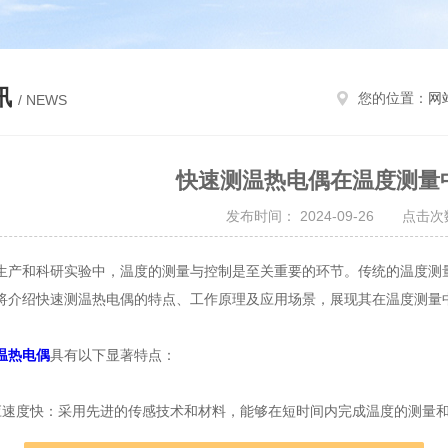
讯
您的位置：
网
/ NEWS
快速测温热电偶在温度测量
发布时间： 2024-09-26 点击次数
和科研实验中，温度的测量与控制是至关重要的环节。传统的温度测量
将介绍快速测温热电偶的特点、工作原理及应用场景，展现其在温度测量
温热电偶
具有以下显著特点：
度快：采用先进的传感技术和材料，能够在短时间内完成温度的测量和