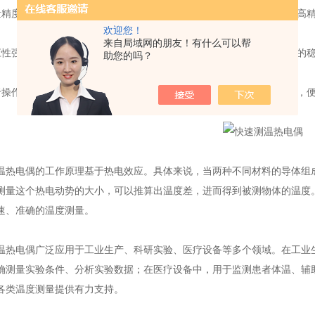
度高：通过精确的校准和算法优化，确保温度测量的准确性，满足高精
欢迎您！
来自局域网的朋友！有什么可以帮
强：适用于各种恶劣环境，如高温、低温、腐蚀等场合，具有较强的稳
助您的吗？
作与维护：设计简洁，操作方便，同时配备易于更换的传感器探头，便
电偶的工作原理基于热电效应。具体来说，当两种不同材料的导体组成
测量这个热电动势的大小，可以推算出温度差，进而得到被测物体的温度
速、准确的温度测量。
电偶广泛应用于工业生产、科研实验、医疗设备等多个领域。在工业生
确测量实验条件、分析实验数据；在医疗设备中，用于监测患者体温、辅
各类温度测量提供有力支持。