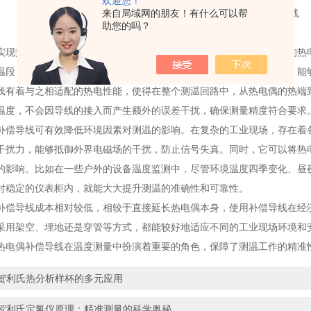
欢迎您！
来自局域网的朋友！有什么可以帮
助您的吗？
热电偶与测量仪表之间的良好匹配。不同的热电偶材料具有特定的热电
温段（补偿导线工作的温度范围）基本一致，这样在信号传输过程中，能
线有着与之相适配的热电性能，使得在整个测温回路中，从热电偶的热端
温度，不会因导线的接入而产生额外的误差干扰，确保测量精度符合要求
导线可有效降低环境因素对测温的影响。在复杂的工业现场，存在着各
干扰力，能够抵御外界电磁场的干扰，防止信号失真。同时，它可以将热
的影响。比如在一些户外的设备温度监测中，尽管环境温度四季变化、昼
对稳定的仪表柜内，就能大大提升测温的准确性和可靠性。
导线成本相对较低，相较于直接延长热电偶本身，使用补偿导线在经济
采用架空、埋地还是穿管等方式，都能较好地适应不同的工业现场环境和
热电偶补偿导线在温度测量中扮演着重要的角色，保障了测温工作的精准
贺利氏热分析样杯的多元应用
贺利氏定氢仪原理：精准测量的科学奥秘