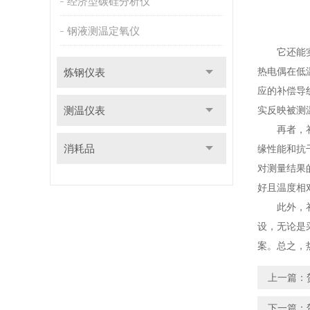
经济型碳硅分析仪
钢液测温定氧仪
它还能实现
热电偶在低
炼钢仪表
应的补偿导
测温仪表
实反映被测
再者，补偿
消耗品
缘性能和抗
对测量结果
好且温度相
此外，补偿
设，无论是
案。总之，
上一篇：
下一篇：