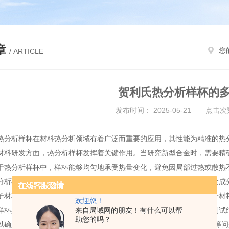
章
您
/ ARTICLE
贺利氏热分析样杯的
发布时间： 2025-05-21 点击次数
析样杯在材料热分析领域有着广泛而重要的应用，其性能为精准的热
研发方面，热分析样杯发挥着关键作用。当研究新型合金时，需要精确
于热分析样杯中，样杯能够均匀地承受热量变化，避免因局部过热或散热
分析不同成分钢铁在热处理过程中的组织转变，帮助研发人员优化合金成
材料领域，
贺利氏热分析样杯
同样不可缺。对于塑料、橡胶等高分子材
欢迎您！
来自局域网的朋友！有什么可以帮
样杯具有良好的化学稳定性，不会与高分子材料发生化学反应，确保测试
助您的吗？
以确定其理想的加工温度范围，防止在加工过程中出现降解或结晶不*等